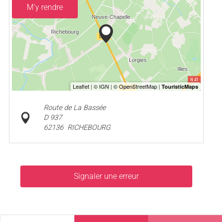
M'y rendre
Route de La Bassée
D 937
62136
RICHEBOURG
Signaler une erreur