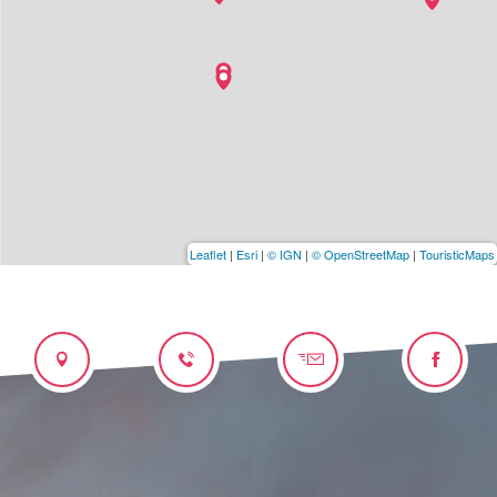
Leaflet
|
Esri
|
© IGN
|
© OpenStreetMap
|
TouristicMaps