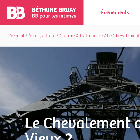
Événements
Accueil
/
À voir, à faire
/
Culture & Patrimoine
/
Le Chevalement 
Le Chevalement 
Vieux 2