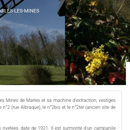
ARLES-LES-MINES
s Mines de Marles et sa machine d'extraction, vestiges
e n°2 (rue Albraque), le n°2bis et le n°2ter (ancien site de
is rivetées, date de 1921. Il est surmonté d'un campanile