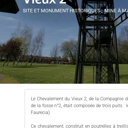
SITE ET MONUMENT HISTORIQUES , MINE
À M
Le Chevalement du Vieux 2, de la Compagnie de
de la fosse n°2, était composée de trois puits : l
Faurecia).
Ce chevalement, construit en poutrelles à treill