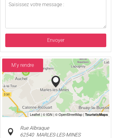
Envoyer
M'y rendre
Rue Albraque
62540
MARLES-LES-MINES