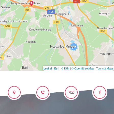
Leaflet
|
Esri
|
© IGN
|
© OpenStreetMap
|
TouristicMaps