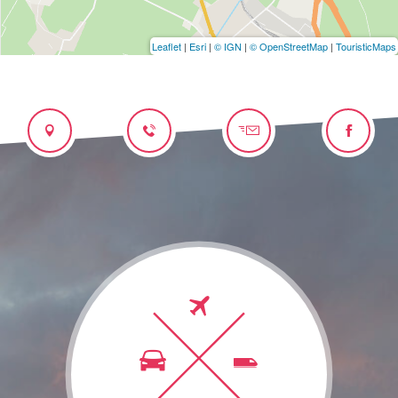
Leaflet
|
Esri
|
© IGN
|
© OpenStreetMap
|
TouristicMaps