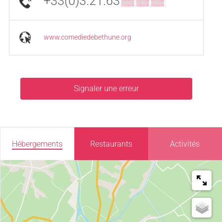
+33(0)3.21.63
▒▒ ▒▒ ▒▒
www.comediedebethune.org
Signaler une erreur
Hébergements
Restaurants
Activités