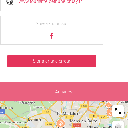
www.tourisme-bethune-bruay.fr
Suivez-nous sur
Signaler une erreur
Activités