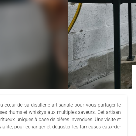
u cœur de sa distillerie artisanale pour vous partager le
r ses rhums et whiskys aux multiples saveurs. Cet artisan
iritueux uniques à base de bières invendues. Une visite et
vialité, pour échanger et déguster les fameuses eaux-de-