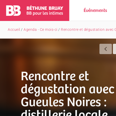
Événements
Accueil
/
Agenda - Ce mois-ci
/
Rencontre et dégustation avec Gu
Rencontre et
dégustation avec
Gueules Noires :
distillerie locale,