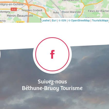
Leaflet
|
Esri
|
© IGN
|
© OpenStreetMap
|
TouristicMaps
Suivez-nous
Béthune-Bruay Tourisme