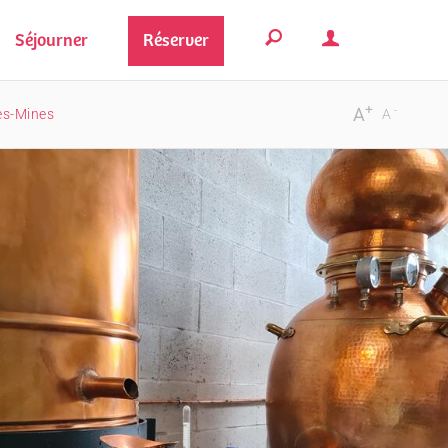
Séjourner
Réserver
+
-
A
les-Mines
A