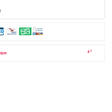
e
€
8
ique