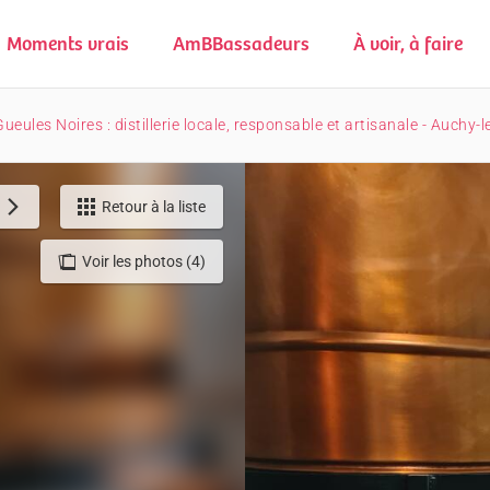
Moments vrais
AmBBassadeurs
À voir, à faire
eules Noires : distillerie locale, responsable et artisanale - Auchy-
Retour à la liste
Voir les photos (4)