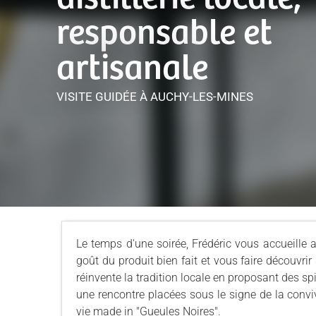
responsable et
artisanale
VISITE GUIDÉE
À AUCHY-LES-MINES
Le temps d'une soirée, Frédéric vous accueille a
goût du produit bien fait et vous faire découvri
réinvente la tradition locale en proposant des sp
une rencontre placées sous le signe de la convi
vie made in "Gueules Noires".