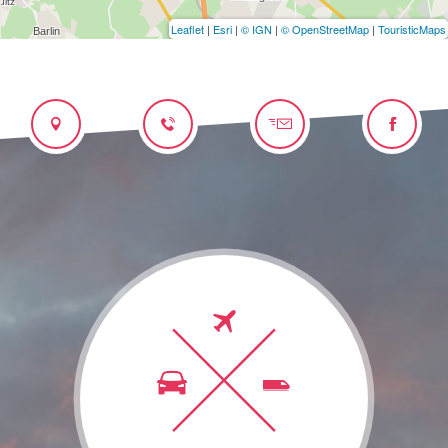
Leaflet
|
Esri
|
© IGN
|
© OpenStreetMap
|
TouristicMaps