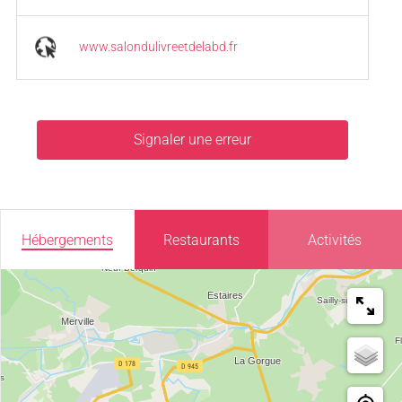
www.salondulivreetdelabd.fr
Signaler une erreur
Hébergements
Restaurants
Activités