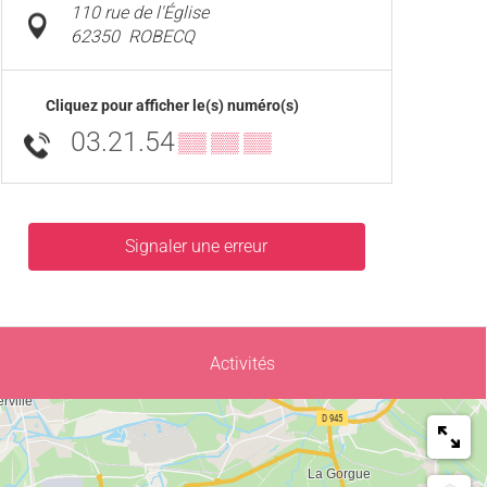
110 rue de l'Église
62350
ROBECQ
Cliquez pour afficher le(s) numéro(s)
03.21.54
▒▒ ▒▒ ▒▒
Signaler une erreur
Activités