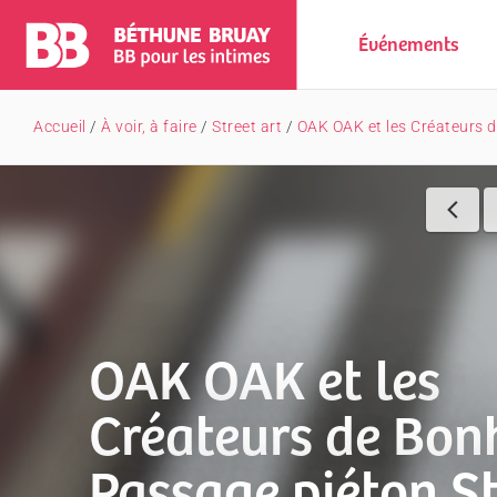
Événements
Accueil
/
À voir, à faire
/
Street art
/
OAK OAK et les Créateurs d
OAK OAK et les
Créateurs de Bon
Passage piéton St