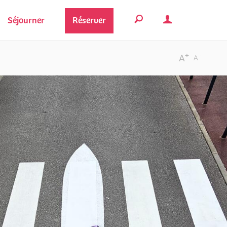
Séjourner
Réserver
+
-
A
A