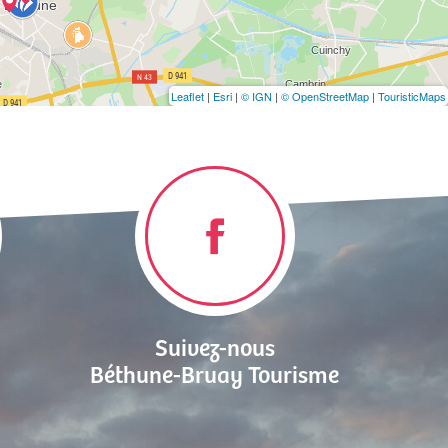
Leaflet
|
Esri
|
© IGN
|
© OpenStreetMap
|
TouristicMaps
Suivez-nous
Béthune-Bruay Tourisme