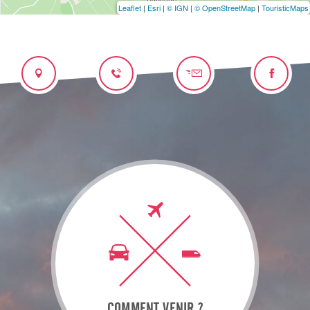
Leaflet
|
Esri
|
© IGN
|
© OpenStreetMap
|
TouristicMaps
COMMENT VENIR ?