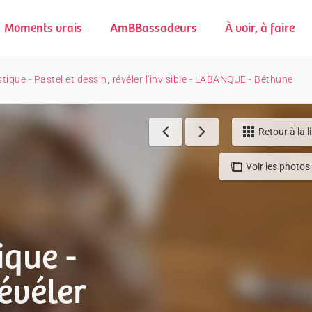
Moments vrais
AmBBassadeurs
À voir, à faire
tique - Pastel et dessin, révéler l'invisible - LABANQUE - Béthune
Retour à la l
Voir les photos 
ique -
révéler