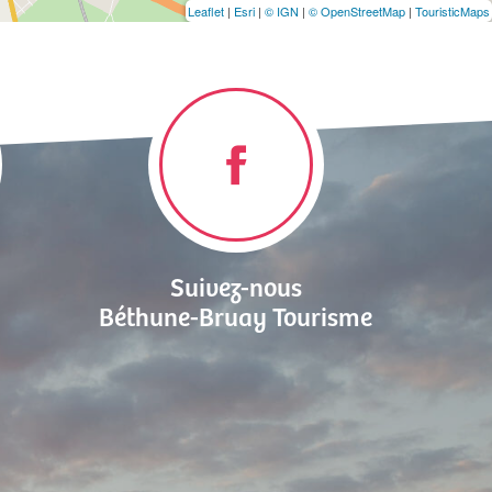
Leaflet
|
Esri
|
© IGN
|
© OpenStreetMap
|
TouristicMaps
Suivez-nous
Béthune-Bruay Tourisme