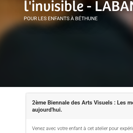
l'invisible - LA
POUR LES ENFANTS
À BÉTHUNE
2ème Biennale des Arts Visuels : Les m
aujourd'hui.
Venez avec votre enfant à cet atelier pour expéri