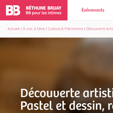
Événements
Accueil
/
À voir, à faire
/
Culture & Patrimoine
/
Découverte artis
Découverte artist
Pastel et dessin, 