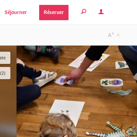
Séjourner
Réserver
+
-
A
A
iste
(2)